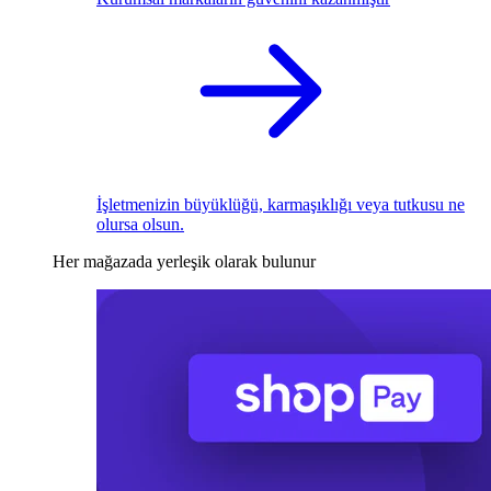
İşletmenizin büyüklüğü, karmaşıklığı veya tutkusu ne
olursa olsun.
Her mağazada yerleşik olarak bulunur