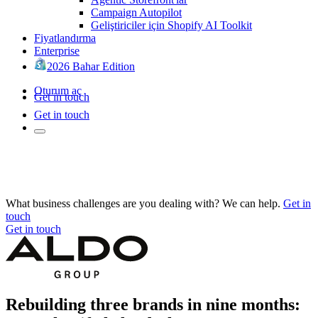
Campaign Autopilot
Geliştiriciler için Shopify AI Toolkit
Fiyatlandırma
Enterprise
2026 Bahar Edition
Oturum aç
Get in touch
Get in touch
What business challenges are you dealing with? We can help.
Get in
touch
Get in touch
Rebuilding three brands in nine months: