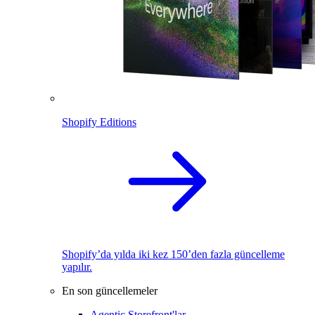
Shopify Editions
Shopify’da yılda iki kez 150’den fazla güncelleme
yapılır.
En son güncellemeler
Agentic Storefront'lar