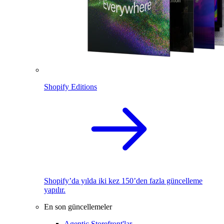
Shopify Editions
Shopify’da yılda iki kez 150’den fazla güncelleme
yapılır.
En son güncellemeler
Agentic Storefront'lar