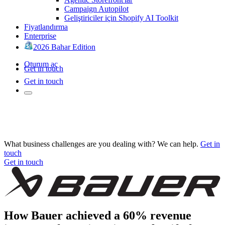
Campaign Autopilot
Geliştiriciler için Shopify AI Toolkit
Fiyatlandırma
Enterprise
2026 Bahar Edition
Oturum aç
Get in touch
Get in touch
What business challenges are you dealing with? We can help.
Get in
touch
Get in touch
How Bauer achieved a 60% revenue