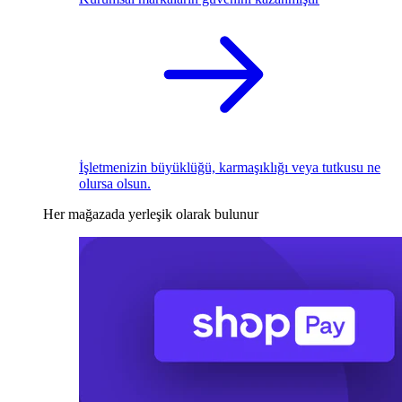
İşletmenizin büyüklüğü, karmaşıklığı veya tutkusu ne
olursa olsun.
Her mağazada yerleşik olarak bulunur