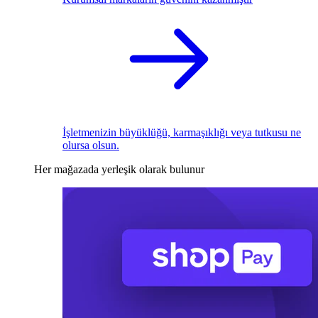
İşletmenizin büyüklüğü, karmaşıklığı veya tutkusu ne
olursa olsun.
Her mağazada yerleşik olarak bulunur