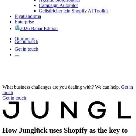
Campaign Autopilot
Geliştiriciler için Shopify AI Toolkit
Fiyatlandırma
Enterprise
2026 Bahar Edition
Oturum aç
Get in touch
Get in touch
What business challenges are you dealing with? We can help.
Get in
touch
Get in touch
How Junglück uses Shopify as the key to