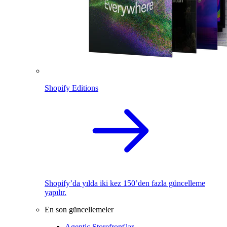
Shopify Editions
Shopify’da yılda iki kez 150’den fazla güncelleme
yapılır.
En son güncellemeler
Agentic Storefront'lar