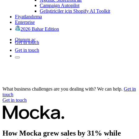
Campaign Autopilot
Geliştiriciler için Shopify AI Toolkit
Fiyatlandırma
Enterprise
2026 Bahar Edition
Oturum aç
Get in touch
Get in touch
What business challenges are you dealing with? We can help.
Get in
touch
Get in touch
How Mocka grew sales by 31% while