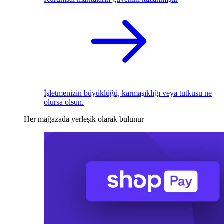
İşletmenizin büyüklüğü, karmaşıklığı veya tutkusu ne
olursa olsun.
Her mağazada yerleşik olarak bulunur