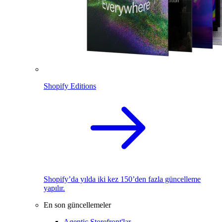
Shopify Editions
Shopify’da yılda iki kez 150’den fazla güncelleme
yapılır.
En son güncellemeler
Agentic Storefront'lar