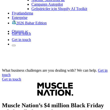
Campaign Autopilot
Geliştiriciler için Shopify AI Toolkit
Fiyatlandırma
Enterprise
2026 Bahar Edition
Oturum aç
Get in touch
Get in touch
What business challenges are you dealing with? We can help.
Get in
touch
Get in touch
Muscle Nation’s $4 million Black Friday