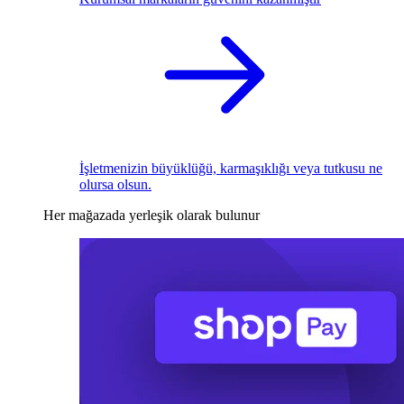
İşletmenizin büyüklüğü, karmaşıklığı veya tutkusu ne
olursa olsun.
Her mağazada yerleşik olarak bulunur