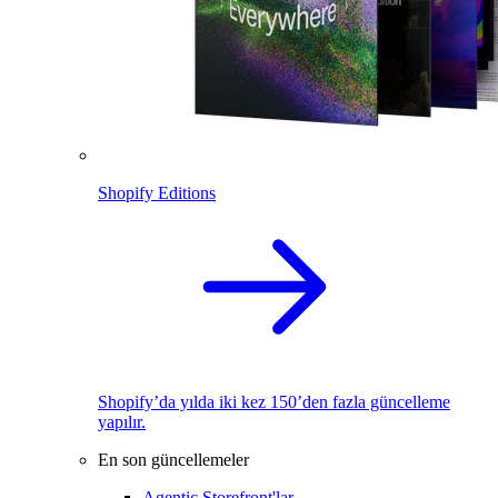
Shopify Editions
Shopify’da yılda iki kez 150’den fazla güncelleme
yapılır.
En son güncellemeler
Agentic Storefront'lar