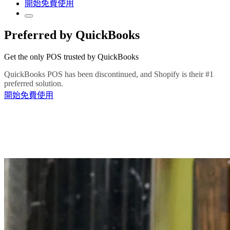
開始免費使用
Preferred by QuickBooks
Get the only POS trusted by QuickBooks
QuickBooks POS has been discontinued, and Shopify is their #1
preferred solution.
開始免費使用