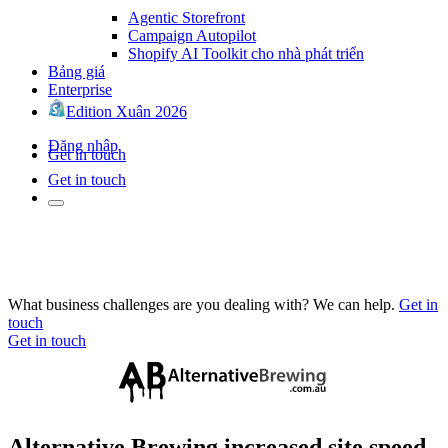
Agentic Storefront
Campaign Autopilot
Shopify AI Toolkit cho nhà phát triển
Bảng giá
Enterprise
Edition Xuân 2026
Đăng nhập
Get in touch
Get in touch
What business challenges are you dealing with? We can help.
Get in
touch
Get in touch
Alternative Brewing increased site speed