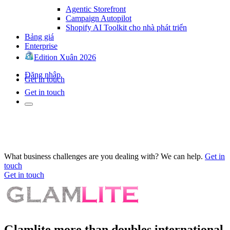
Agentic Storefront
Campaign Autopilot
Shopify AI Toolkit cho nhà phát triển
Bảng giá
Enterprise
Edition Xuân 2026
Đăng nhập
Get in touch
Get in touch
What business challenges are you dealing with? We can help.
Get in
touch
Get in touch
Glamlite more than doubles international