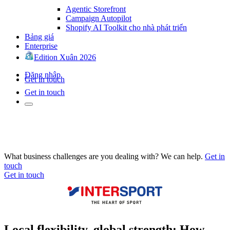
Agentic Storefront
Campaign Autopilot
Shopify AI Toolkit cho nhà phát triển
Bảng giá
Enterprise
Edition Xuân 2026
Đăng nhập
Get in touch
Get in touch
What business challenges are you dealing with? We can help.
Get in
touch
Get in touch
Local flexibility, global strength: How