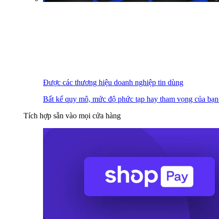
Được các thương hiệu doanh nghiệp tin dùng
Bất kể quy mô, mức độ phức tạp hay tham vọng của bạn
Tích hợp sẵn vào mọi cửa hàng