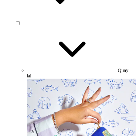
Quay
lại