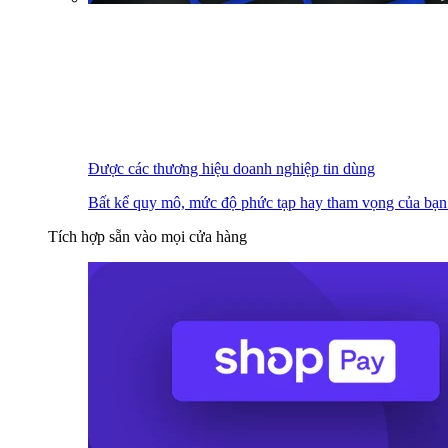
Được các thương hiệu doanh nghiệp tin dùng
Bất kể quy mô, mức độ phức tạp hay tham vọng của bạn
Tích hợp sẵn vào mọi cửa hàng