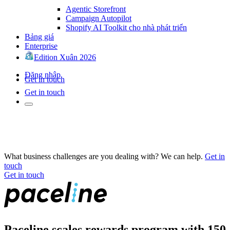
Agentic Storefront
Campaign Autopilot
Shopify AI Toolkit cho nhà phát triển
Bảng giá
Enterprise
Edition Xuân 2026
Đăng nhập
Get in touch
Get in touch
What business challenges are you dealing with? We can help.
Get in
touch
Get in touch
Paceline scales rewards program with 150