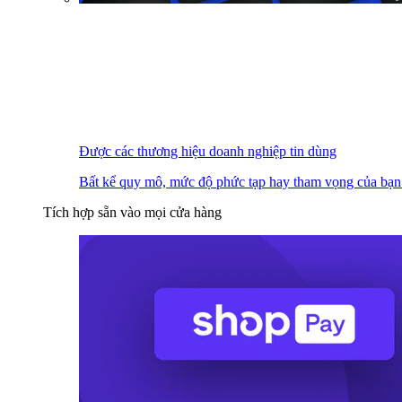
Được các thương hiệu doanh nghiệp tin dùng
Bất kể quy mô, mức độ phức tạp hay tham vọng của bạn
Tích hợp sẵn vào mọi cửa hàng