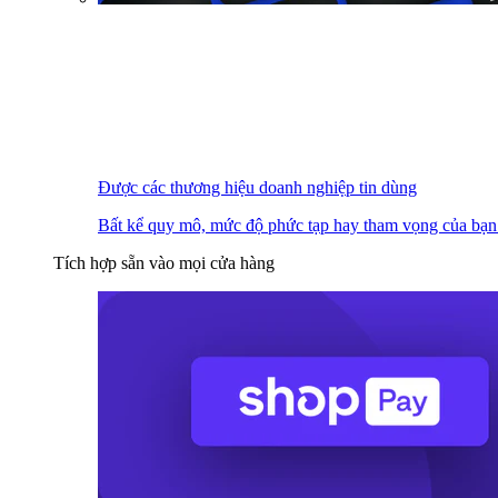
Được các thương hiệu doanh nghiệp tin dùng
Bất kể quy mô, mức độ phức tạp hay tham vọng của bạn
Tích hợp sẵn vào mọi cửa hàng