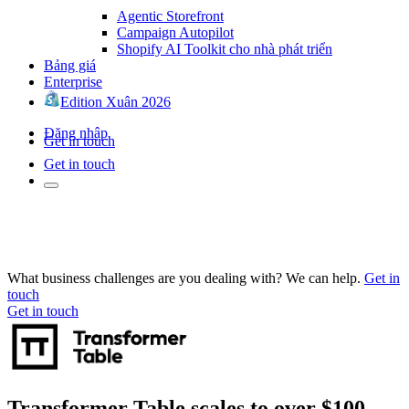
Agentic Storefront
Campaign Autopilot
Shopify AI Toolkit cho nhà phát triển
Bảng giá
Enterprise
Edition Xuân 2026
Đăng nhập
Get in touch
Get in touch
What business challenges are you dealing with? We can help.
Get in
touch
Get in touch
Transformer Table scales to over $100