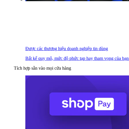
Được các thương hiệu doanh nghiệp tin dùng
Bất kể quy mô, mức độ phức tạp hay tham vọng của bạn
Tích hợp sẵn vào mọi cửa hàng