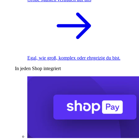
Egal, wie groß, komplex oder ehrgeizig du bist.
In jeden Shop integriert