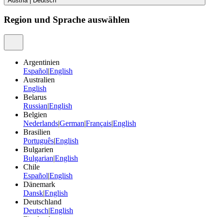
Austria
|
Deutsch
Region und Sprache auswählen
Argentinien
Español
|
English
Australien
English
Belarus
Russian
|
English
Belgien
Nederlands
|
German
|
Français
|
English
Brasilien
Português
|
English
Bulgarien
Bulgarian
|
English
Chile
Español
|
English
Dänemark
Dansk
|
English
Deutschland
Deutsch
|
English