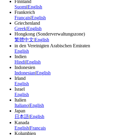
Finnland
Suomi
|
English
Frankreich
Français
|
English
Griechenland
Greek
|
English
Hongkong (Sonderverwaltungszone)
繁體中文
|
English
in den Vereinigten Arabischen Emiraten
English
Indien
Hindi
|
English
Indonesien
Indonesian
|
English
Irland
English
Israel
English
Italien
Italiano
|
English
Japan
日本語
|
English
Kanada
English
|
Français
Kolumbien