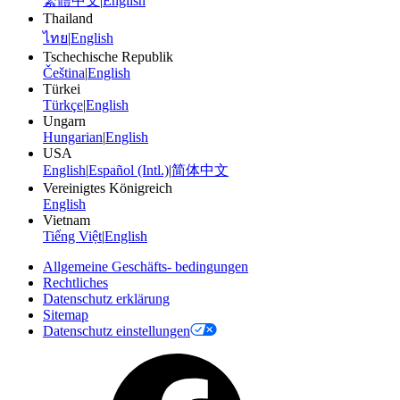
繁體中文
|
English
Thailand
ไทย
|
English
Tschechische Republik
Čeština
|
English
Türkei
Türkçe
|
English
Ungarn
Hungarian
|
English
USA
English
|
Español (Intl.)
|
简体中文
Vereinigtes Königreich
English
Vietnam
Tiếng Việt
|
English
Allgemeine Geschäfts- bedingungen
Rechtliches
Datenschutz erklärung
Sitemap
Datenschutz einstellungen