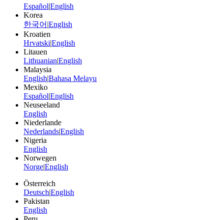
Español
|
English
Korea
한국어
|
English
Kroatien
Hrvatski
|
English
Litauen
Lithuanian
|
English
Malaysia
English
|
Bahasa Melayu
Mexiko
Español
|
English
Neuseeland
English
Niederlande
Nederlands
|
English
Nigeria
English
Norwegen
Norge
|
English
Österreich
Deutsch
|
English
Pakistan
English
Peru