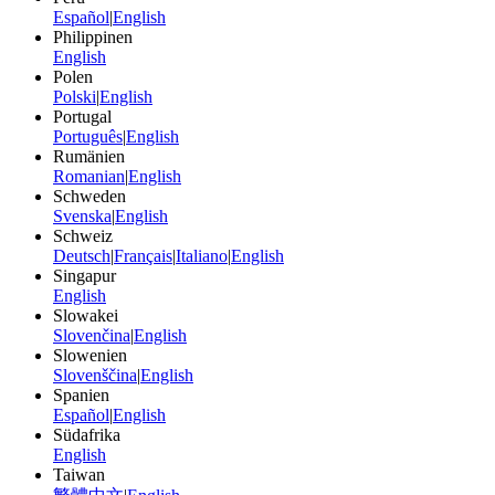
Español
|
English
Philippinen
English
Polen
Polski
|
English
Portugal
Português
|
English
Rumänien
Romanian
|
English
Schweden
Svenska
|
English
Schweiz
Deutsch
|
Français
|
Italiano
|
English
Singapur
English
Slowakei
Slovenčina
|
English
Slowenien
Slovenščina
|
English
Spanien
Español
|
English
Südafrika
English
Taiwan