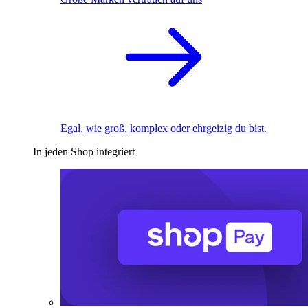
Egal, wie groß, komplex oder ehrgeizig du bist.
In jeden Shop integriert