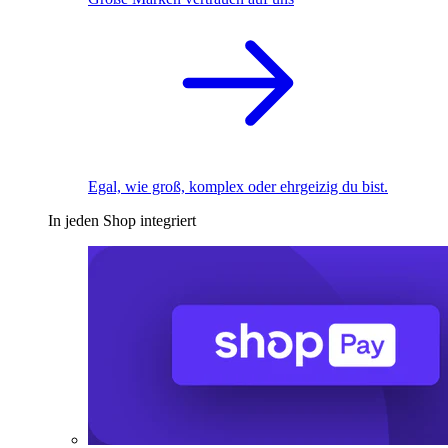
Egal, wie groß, komplex oder ehrgeizig du bist.
In jeden Shop integriert