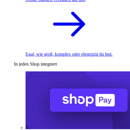
Egal, wie groß, komplex oder ehrgeizig du bist.
In jeden Shop integriert