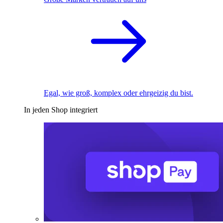
Egal, wie groß, komplex oder ehrgeizig du bist.
In jeden Shop integriert