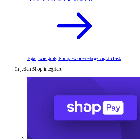
Egal, wie groß, komplex oder ehrgeizig du bist.
In jeden Shop integriert