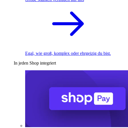
Egal, wie groß, komplex oder ehrgeizig du bist.
In jeden Shop integriert