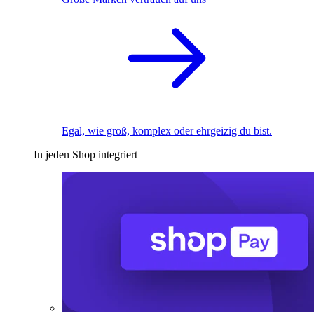
Egal, wie groß, komplex oder ehrgeizig du bist.
In jeden Shop integriert