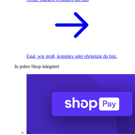
Egal, wie groß, komplex oder ehrgeizig du bist.
In jeden Shop integriert