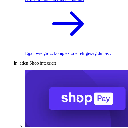
Egal, wie groß, komplex oder ehrgeizig du bist.
In jeden Shop integriert