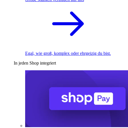
Egal, wie groß, komplex oder ehrgeizig du bist.
In jeden Shop integriert