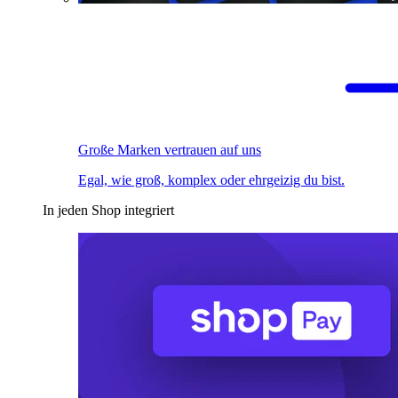
Große Marken vertrauen auf uns
Egal, wie groß, komplex oder ehrgeizig du bist.
In jeden Shop integriert