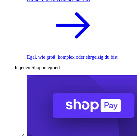
Egal, wie groß, komplex oder ehrgeizig du bist.
In jeden Shop integriert