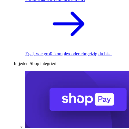
Egal, wie groß, komplex oder ehrgeizig du bist.
In jeden Shop integriert