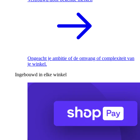
Ongeacht je ambitie of de omvang of complexiteit van
je winkel.
Ingebouwd in elke winkel