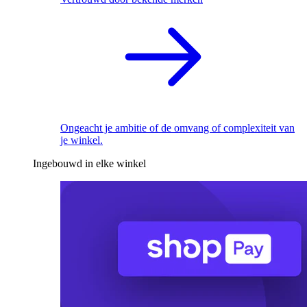
Ongeacht je ambitie of de omvang of complexiteit van
je winkel.
Ingebouwd in elke winkel