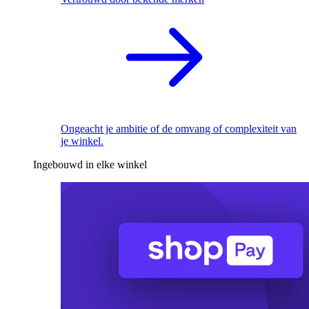
Ongeacht je ambitie of de omvang of complexiteit van
je winkel.
Ingebouwd in elke winkel