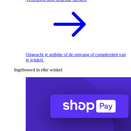
Ongeacht je ambitie of de omvang of complexiteit van
je winkel.
Ingebouwd in elke winkel