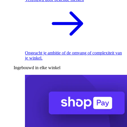
Ongeacht je ambitie of de omvang of complexiteit van
je winkel.
Ingebouwd in elke winkel