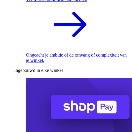
Ongeacht je ambitie of de omvang of complexiteit van
je winkel.
Ingebouwd in elke winkel