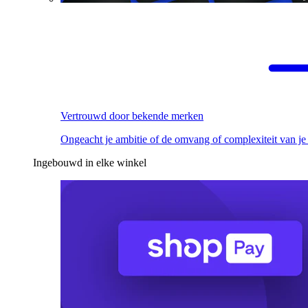
Vertrouwd door bekende merken
Ongeacht je ambitie of de omvang of complexiteit van je
Ingebouwd in elke winkel