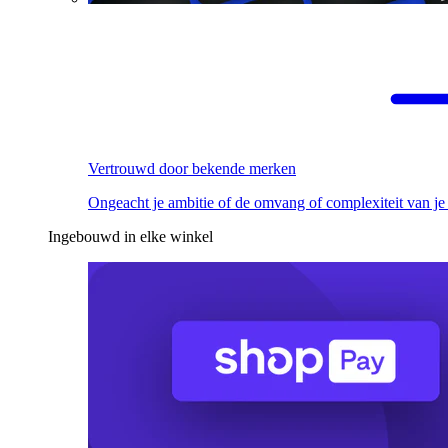
Vertrouwd door bekende merken
Ongeacht je ambitie of de omvang of complexiteit van je
Ingebouwd in elke winkel