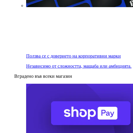
Ползва се с доверието на корпоративни марки
Независимо от сложността, мащаба или амбицията.
Вградено във всеки магазин