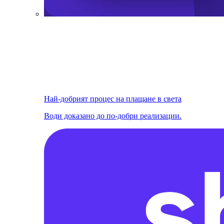
Най-добрият процес на плащане в света
Води доказано до по-добри реализации.