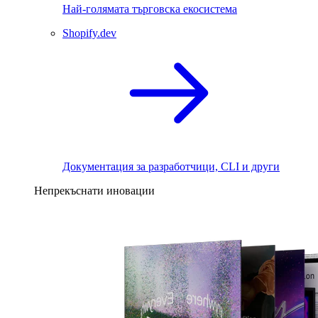
Най-голямата търговска екосистема
Shopify.dev
Документация за разработчици, CLI и други
Непрекъснати иновации