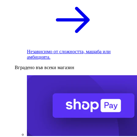
Независимо от сложността, мащаба или
амбицията.
Вградено във всеки магазин