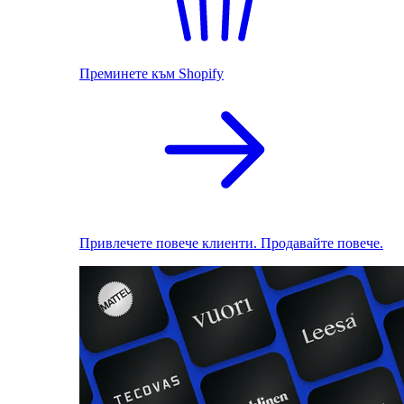
Преминете към Shopify
Привлечете повече клиенти. Продавайте повече.