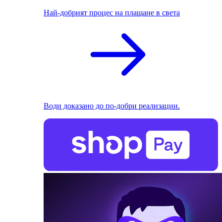
Най-добрият процес на плащане в света
Води доказано до по-добри реализации.