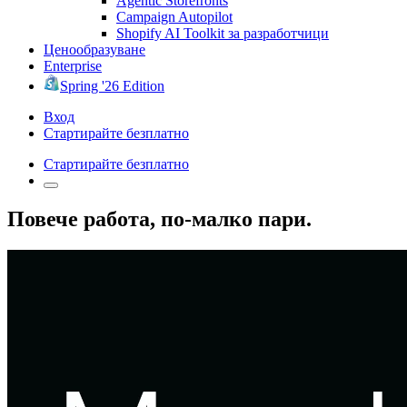
Agentic Storefronts
Campaign Autopilot
Shopify AI Toolkit за разработчици
Ценообразуване
Enterprise
Spring '26 Edition
Вход
Стартирайте безплатно
Стартирайте безплатно
Повече работа, по-малко пари.