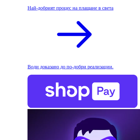
Най-добрият процес на плащане в света
Води доказано до по-добри реализации.