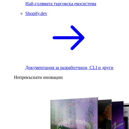
Най-голямата търговска екосистема
Shopify.dev
Документация за разработчици, CLI и други
Непрекъснати иновации