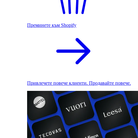
Преминете към Shopify
Привлечете повече клиенти. Продавайте повече.