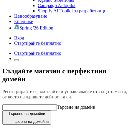
Agentic Storefronts
Campaign Autopilot
Shopify AI Toolkit за разработчици
Ценообразуване
Enterprise
Spring '26 Edition
Вход
Стартирайте безплатно
Стартирайте безплатно
Създайте магазин с перфектния
домейн
Регистрирайте се, хоствайте и управлявайте от същото място,
от което извършвате дейността си.
Търсене на домейн
Търсене на домейни
Търсене на домейни