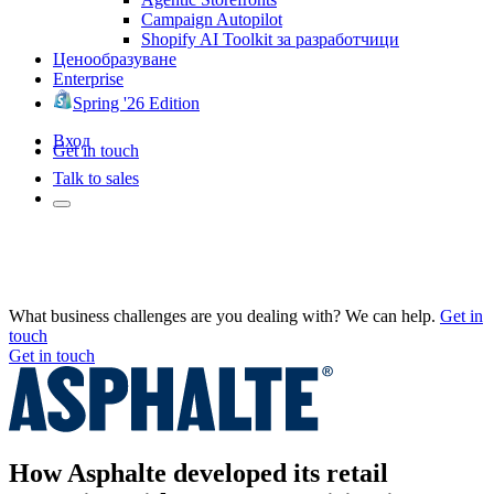
Campaign Autopilot
Shopify AI Toolkit за разработчици
Ценообразуване
Enterprise
Spring '26 Edition
Вход
Get in touch
Talk to sales
What business challenges are you dealing with? We can help.
Get in
touch
Get in touch
How Asphalte developed its retail