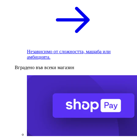
Независимо от сложността, мащаба или
амбицията.
Вградено във всеки магазин