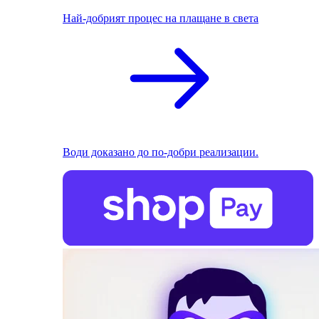
Най-добрият процес на плащане в света
Води доказано до по-добри реализации.