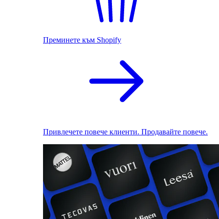
Преминете към Shopify
Привлечете повече клиенти. Продавайте повече.