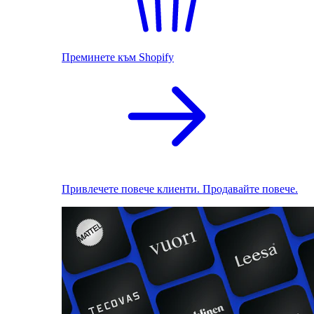
Преминете към Shopify
Привлечете повече клиенти. Продавайте повече.