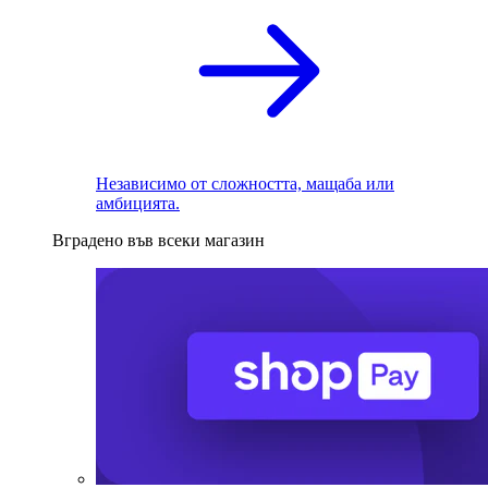
Независимо от сложността, мащаба или
амбицията.
Вградено във всеки магазин