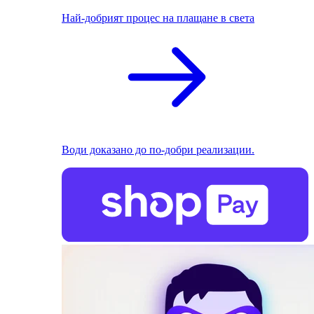
Най-добрият процес на плащане в света
Води доказано до по-добри реализации.