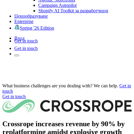
Campaign Autopilot
Shopify AI Toolkit за разработчици
Ценообразуване
Enterprise
Spring '26 Edition
Вход
Get in touch
Get in touch
What business challenges are you dealing with? We can help.
Get in
touch
Get in touch
Crossrope increases revenue by 90% by
replatforming amidst explosive growth