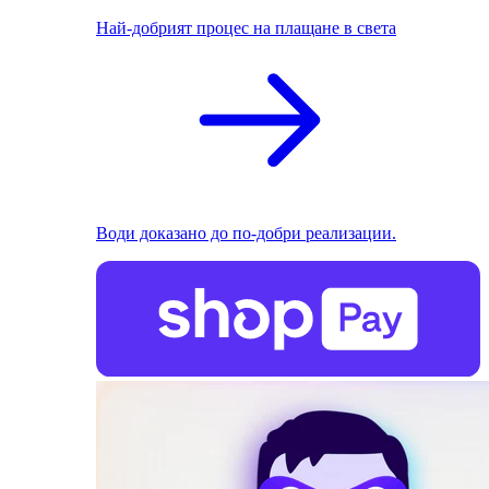
Най-добрият процес на плащане в света
Води доказано до по-добри реализации.