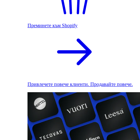
Преминете към Shopify
Привлечете повече клиенти. Продавайте повече.