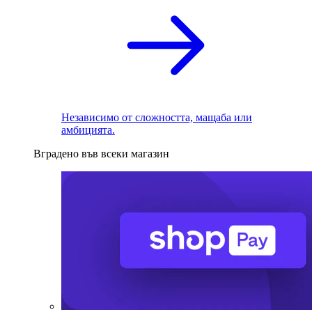
Независимо от сложността, мащаба или
амбицията.
Вградено във всеки магазин