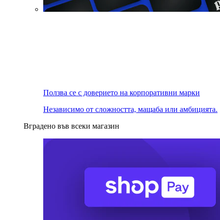
Ползва се с доверието на корпоративни марки
Независимо от сложността, мащаба или амбицията.
Вградено във всеки магазин