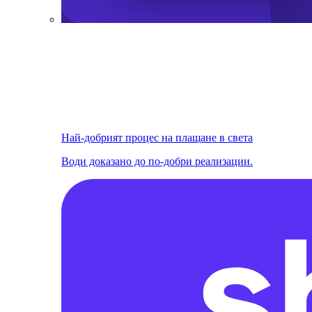
Най-добрият процес на плащане в света
Води доказано до по-добри реализации.