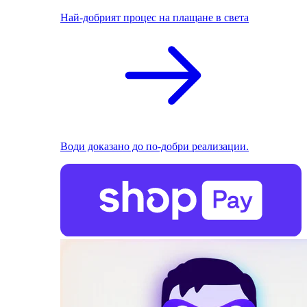
Най-добрият процес на плащане в света
Води доказано до по-добри реализации.