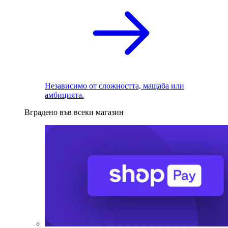
Независимо от сложността, мащаба или
амбицията.
Вградено във всеки магазин