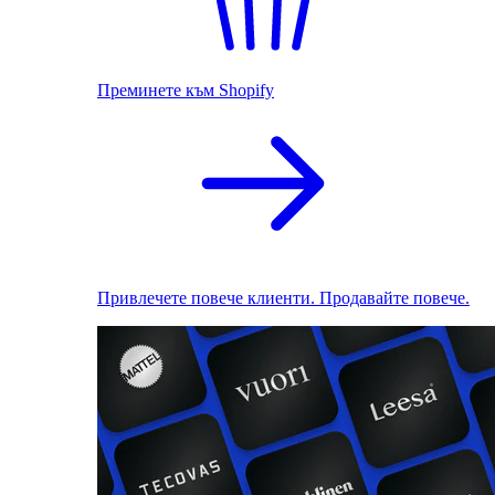
Преминете към Shopify
Привлечете повече клиенти. Продавайте повече.