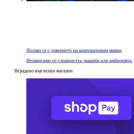
Ползва се с доверието на корпоративни марки
Независимо от сложността, мащаба или амбицията.
Вградено във всеки магазин