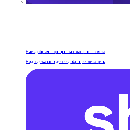
Най-добрият процес на плащане в света
Води доказано до по-добри реализации.