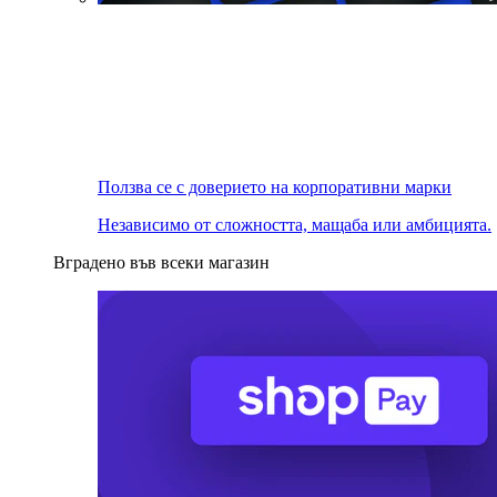
Ползва се с доверието на корпоративни марки
Независимо от сложността, мащаба или амбицията.
Вградено във всеки магазин