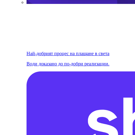
Най-добрият процес на плащане в света
Води доказано до по-добри реализации.